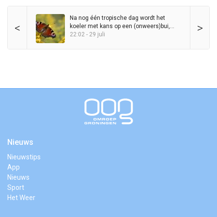
Na nog één tropische dag wordt het
<
>
koeler met kans op een (onweers)bui,
maar zomer blijft in het zadel
22:02 - 29 juli
Nieuws
Nieuwstips
App
Nieuws
Sport
Het Weer