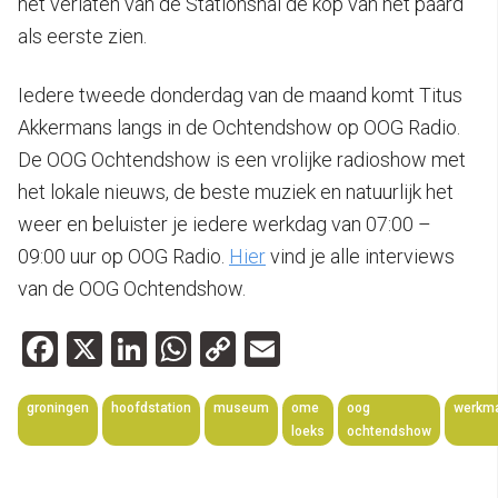
het verlaten van de Stationshal de kop van het paard
als eerste zien.
Iedere tweede donderdag van de maand komt Titus
Akkermans langs in de Ochtendshow op OOG Radio.
De OOG Ochtendshow is een vrolijke radioshow met
het lokale nieuws, de beste muziek en natuurlijk het
weer en beluister je iedere werkdag van 07:00 –
09:00 uur op OOG Radio.
Hier
vind je alle interviews
van de OOG Ochtendshow.
Facebook
X
LinkedIn
WhatsApp
Copy
Email
Link
groningen
hoofdstation
museum
ome
oog
werkm
loeks
ochtendshow