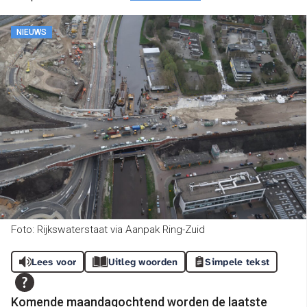
NIEUWS
Foto: Rijkswaterstaat via Aanpak Ring-Zuid
Lees voor
Uitleg woorden
Simpele tekst
Komende maandagochtend worden de laatste