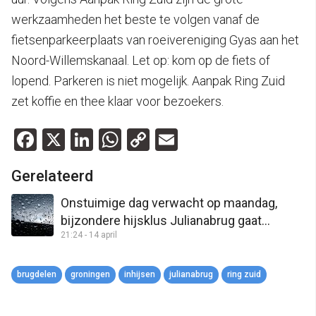
werkzaamheden het beste te volgen vanaf de
fietsenparkeerplaats van roeivereniging Gyas aan het
Noord-Willemskanaal. Let op: kom op de fiets of
lopend. Parkeren is niet mogelijk. Aanpak Ring Zuid
zet koffie en thee klaar voor bezoekers.
Facebook
X
LinkedIn
WhatsApp
Copy
Email
Link
Gerelateerd
Onstuimige dag verwacht op maandag,
bijzondere hijsklus Julianabrug gaat
21:24 - 14 april
vooralsnog door
brugdelen
groningen
inhijsen
julianabrug
ring zuid