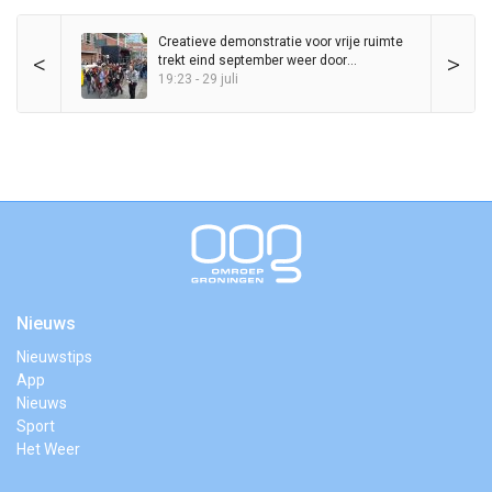
Creatieve demonstratie voor vrije ruimte
<
>
trekt eind september weer door
binnenstad
19:23 - 29 juli
Nieuws
Nieuwstips
App
Nieuws
Sport
Het Weer