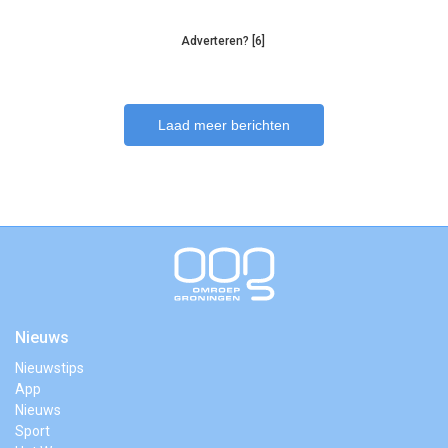
Adverteren? [6]
Laad meer berichten
Nieuws
Nieuwstips
App
Nieuws
Sport