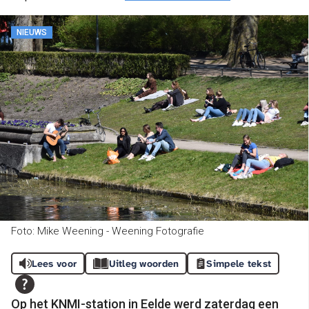
NIEUWS
Foto: Mike Weening - Weening Fotografie
Lees voor
Uitleg woorden
Simpele tekst
Op het KNMI-station in Eelde werd zaterdag een