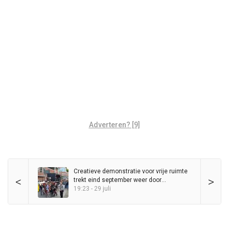
Adverteren? [9]
Creatieve demonstratie voor vrije ruimte
<
>
trekt eind september weer door
binnenstad
19:23 - 29 juli