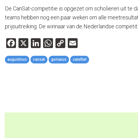
De CanSat-competitie is opgezet om scholieren uit te 
teams hebben nog een paar weken om alle meetresultaten
prijsuitreiking. De winnaar van de Nederlandse competit
Facebook
X
LinkedIn
WhatsApp
Copy
Email
Link
augustinus
cansat
gomarus
satelliet