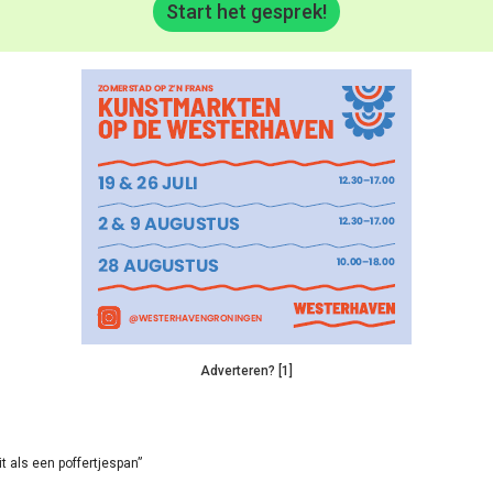
Start het gesprek!
Adverteren? [1]
it als een poffertjespan”