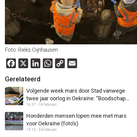
Foto: Rieks Oijnhausen
Facebook
X
LinkedIn
WhatsApp
Copy
Email
Link
Gerelateerd
Volgende week mars door Stad vanwege
twee jaar oorlog in Oekraïne: “Boodschap
16:37 - 18 februari
van hoop afgeven”
Honderden mensen lopen mee met mars
voor Oekraïne (foto’s)
18:10 - 24 februari