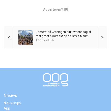
Adverteren? [9]
Zomerstad Groningen sluit woensdag af
<
>
met groot eindfeest op de Grote Markt
17:58 - 28 juli
Nieuws
Nieuwstips
App