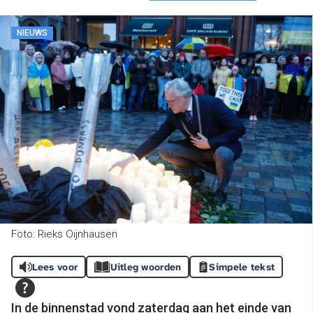
NIEUWS
Foto: Rieks Oijnhausen
Lees voor
Uitleg woorden
Simpele tekst
In de binnenstad vond zaterdag aan het einde van