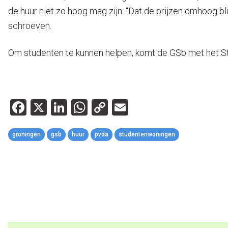
de huur niet zo hoog mag zijn: “Dat de prijzen omhoog b
schroeven.
Om studenten te kunnen helpen, komt de GSb met het Ste
Facebook
X
LinkedIn
WhatsApp
Copy
Email
Link
groningen
gsb
huur
pvda
studentenwoningen