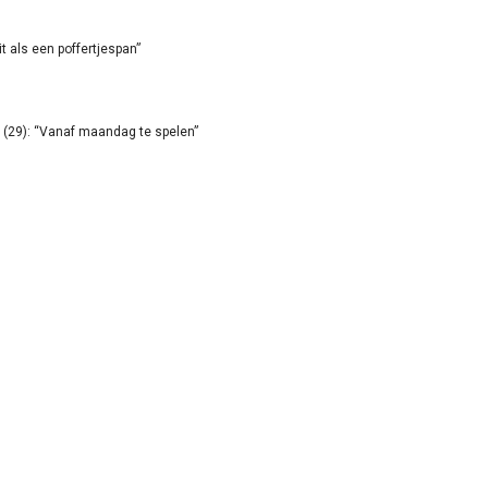
it als een poffertjespan”
(29): “Vanaf maandag te spelen”