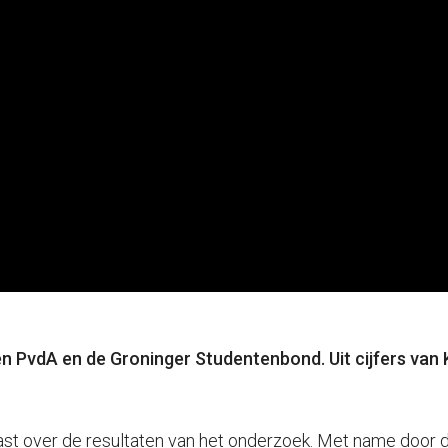
n PvdA en de Groninger Studentenbond. Uit cijfers van 
t over de resultaten van het onderzoek. Met name door de h