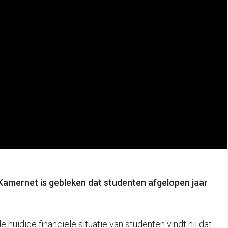
Kamernet is gebleken dat studenten afgelopen jaar
uidige financiële situatie van studenten vindt hij dat