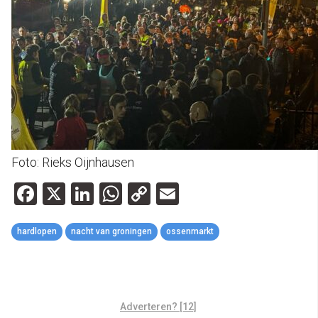
Foto: Rieks Oijnhausen
Facebook
X
LinkedIn
WhatsApp
Copy
Email
Link
hardlopen
nacht van groningen
ossenmarkt
Adverteren? [12]