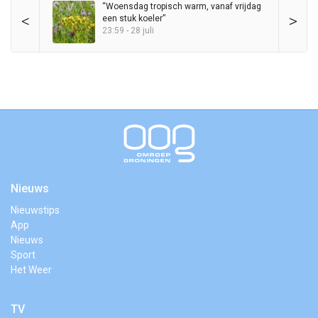
“Woensdag tropisch warm, vanaf vrijdag
<
>
een stuk koeler”
23:59 - 28 juli
Nieuws
Nieuwstips
App
Nieuws
Sport
Het Weer
TV