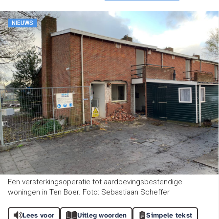
NIEUWS
Een versterkingsoperatie tot aardbevingsbestendige
woningen in Ten Boer. Foto: Sebastiaan Scheffer
Lees voor
Uitleg woorden
Simpele tekst