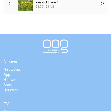
<
>
een stuk koeler”
23:59 - 28 juli
Nieuws
Nieuwstips
App
Nieuws
Sport
Het Weer
TV