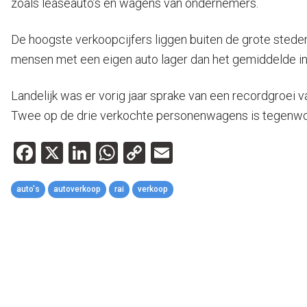
zoals leaseauto’s en wagens van ondernemers.
De hoogste verkoopcijfers liggen buiten de grote stede
mensen met een eigen auto lager dan het gemiddelde in
Landelijk was er vorig jaar sprake van een recordgroei va
Twee op de drie verkochte personenwagens is tegenwoor
Facebook
X
LinkedIn
WhatsApp
Copy
Email
Link
auto's
autoverkoop
rai
verkoop