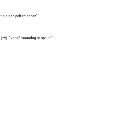
it als een poffertjespan”
(29): “Vanaf maandag te spelen”