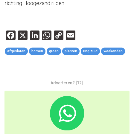
richting Hoogezand rijden.
Facebook
X
LinkedIn
WhatsApp
Copy
Email
Link
afgesloten
bomen
groen
planten
ring zuid
weekenden
Adverteren? [12]