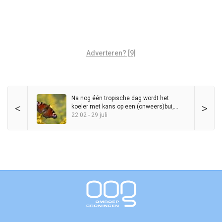
Adverteren? [9]
Na nog één tropische dag wordt het
<
>
koeler met kans op een (onweers)bui,
maar zomer blijft in het zadel
22:02 - 29 juli