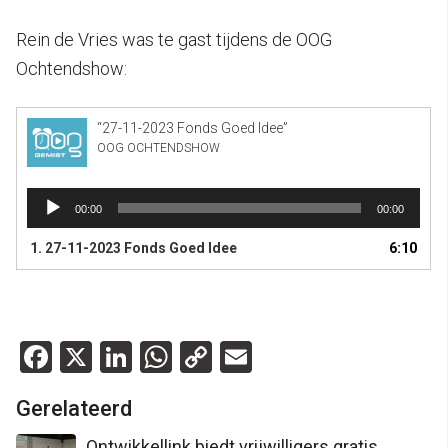
Rein de Vries was te gast tijdens de OOG
Ochtendshow:
“27-11-2023 Fonds Goed Idee”
OOG OCHTENDSHOW
Audiospeler
00:00
00:00
1. 27-11-2023 Fonds Goed Idee
6:10
Facebook
X
LinkedIn
WhatsApp
Copy
Email
Link
Gerelateerd
Ontwikkellink biedt vrijwilligers gratis