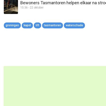
Bewoners Tasmantoren helpen elkaar na stroom
15:36 - 22 oktober
groningen
kapot
lift
tasmantoren
waterschade