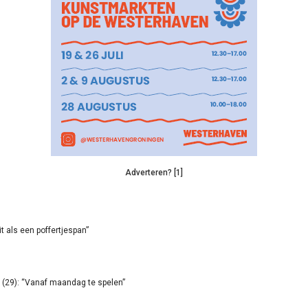
Adverteren? [1]
it als een poffertjespan”
(29): “Vanaf maandag te spelen”