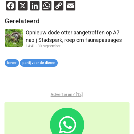
Facebook
X
LinkedIn
WhatsApp
Copy
Email
Link
Gerelateerd
Opnieuw dode otter aangetroffen op A7
nabij Stadspark, roep om faunapassages
14:41 - 30 september
bever
partij voor de dieren
Adverteren? [12]