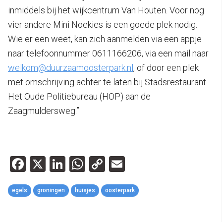
inmiddels bij het wijkcentrum Van Houten. Voor nog
vier andere Mini Noekies is een goede plek nodig.
Wie er een weet, kan zich aanmelden via een appje
naar telefoonnummer 0611166206, via een mail naar
welkom@duurzaamoosterpark.nl
, of door een plek
met omschrijving achter te laten bij Stadsrestaurant
Het Oude Politiebureau (HOP) aan de
Zaagmuldersweg.”
Facebook
X
LinkedIn
WhatsApp
Copy
Email
Link
egels
groningen
huisjes
oosterpark