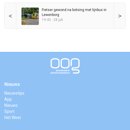
Fietser gewond na botsing met lijnbus in
<
>
Lewenborg
19:43 - 28 juli
Nieuws
Nieuwstips
App
Nieuws
Sport
Het Weer