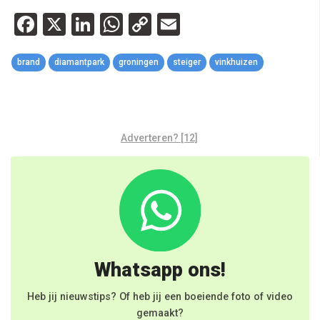
Facebook
X
LinkedIn
WhatsApp
Copy
Email
Link
brand
diamantpark
groningen
steiger
vinkhuizen
Adverteren? [12]
Whatsapp ons!
Heb jij nieuwstips? Of heb jij een boeiende foto of video
gemaakt?