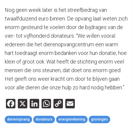
Nog geen week later is het streefbedrag van
twaalfduizend euro binnen. De opvang laat weten zich
enorm gesteund te voelen door de bijdrages van de
vier- tot vijfhonderd donateurs: “We willen vooral
iedereen die het dierenopvangcentrum een warm
hart toedraagt enorm bedanken voor hun donatie, hoe
klein of groot ook. Wat heeft de stichting enorm veel
mensen die ons steunen, dat doet ons enorm goed.
Het geeft ons weer kracht om door te blijven gaan
voor alle dieren die onze hulp zo hard nodig hebben.”
Facebook
X
LinkedIn
WhatsApp
Copy
Email
Link
dierenopvang
donateurs
energierekening
groningen