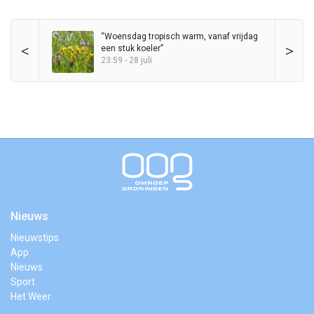
“Woensdag tropisch warm, vanaf vrijdag
<
>
een stuk koeler”
23:59 - 28 juli
Nieuws
Nieuwstips
App
Nieuws
Sport
Het Weer