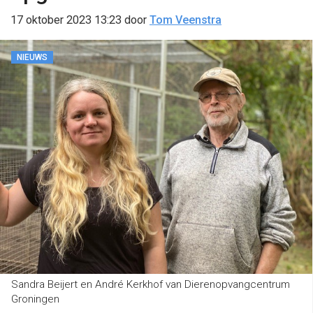
17 oktober 2023 13:23
door
Tom Veenstra
NIEUWS
Sandra Beijert en André Kerkhof van Dierenopvangcentrum
Groningen