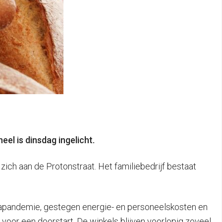
el is dinsdag ingelicht.
ich aan de Protonstraat. Het familiebedrijf bestaat
onapandemie, gestegen energie- en personeelskosten en
 voor een doorstart. De winkels blijven voorlopig zoveel