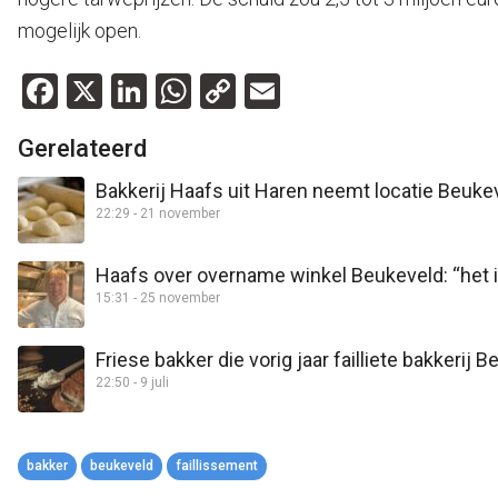
mogelijk open.
Facebook
X
LinkedIn
WhatsApp
Copy
Email
Link
Gerelateerd
Bakkerij Haafs uit Haren neemt locatie Beuke
22:29 - 21 november
Haafs over overname winkel Beukeveld: “het is
15:31 - 25 november
Friese bakker die vorig jaar failliete bakkerij 
22:50 - 9 juli
bakker
beukeveld
faillissement