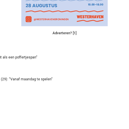
Adverteren? [1]
it als een poffertjespan”
(29): “Vanaf maandag te spelen”