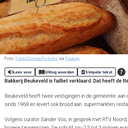
Foto:
PublicDomainPictures
via
Pixabay
Lees voor
Uitleg woorden
Simpele tekst
Bakkerij Beukeveld is failliet verklaard. Dat heeft d
Beukeveld heeft twee vestigingen in de gemeente: aan d
sinds 1968 en levert ook brood aan supermarkten, resta
Volgens curator Sander Vos, in gesprek met RTV Noord, 
hogere tarweprijzen. De schuld zou 2,5 tot 3 miljoen eu