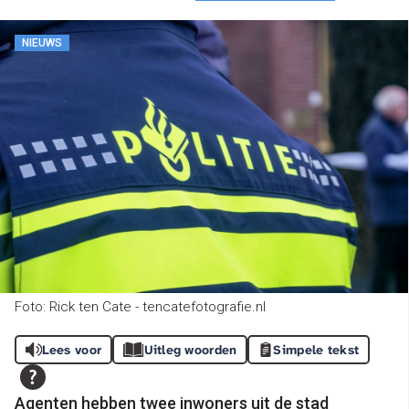
NIEUWS
Foto: Rick ten Cate - tencatefotografie.nl
Lees voor
Uitleg woorden
Simpele tekst
Agenten hebben twee inwoners uit de stad