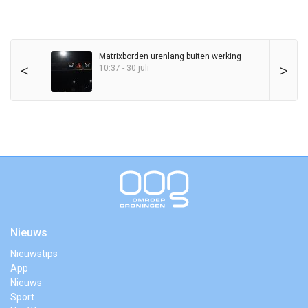
Matrixborden urenlang buiten werking
<
>
10:37 - 30 juli
Nieuws
Nieuwstips
App
Nieuws
Sport