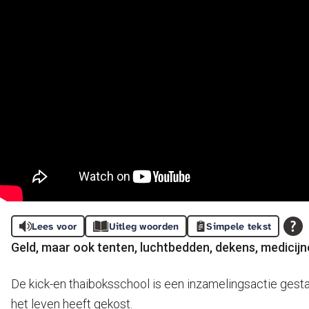
Lees voor
Uitleg woorden
Simpele tekst
Geld, maar ook tenten, luchtbedden, dekens, medicijn
De kick-en thaiboksschool is een inzamelingsactie gest
het leven heeft gekost.