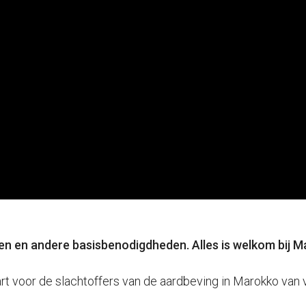
en en andere basisbenodigdheden. Alles is welkom bij M
art voor de slachtoffers van de aardbeving in Marokko van