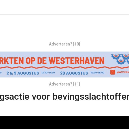
Adverteren? [10]
Adverteren? [11]
gsactie voor bevingsslachtoff