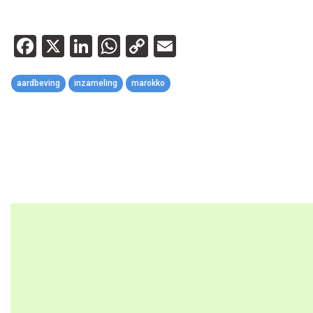
Facebook
X
LinkedIn
WhatsApp
Copy
Email
Link
aardbeving
inzameling
marokko