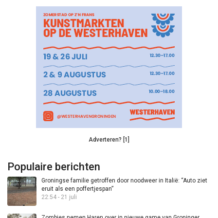
Adverteren? [1]
Populaire berichten
Groningse familie getroffen door noodweer in Italië: “Auto ziet
eruit als een poffertjespan”
22:54 - 21 juli
Zombies nemen Haren over in nieuwe game van Groninger