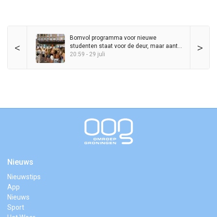
Bomvol programma voor nieuwe
<
>
studenten staat voor de deur, maar aantal
KEI-lopers daalt al jaren
20:59 - 29 juli
Nieuws
Nieuwstips
App
Nieuws
Sport