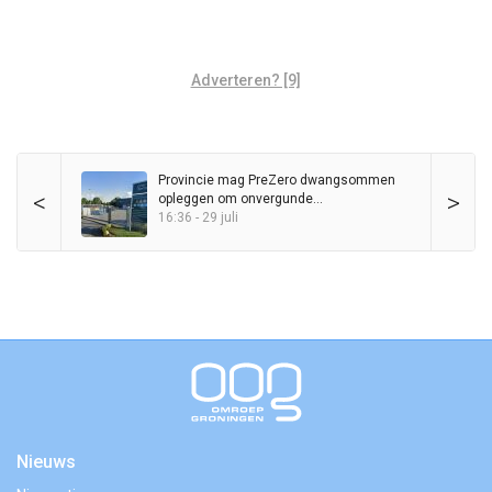
Adverteren? [9]
Provincie mag PreZero dwangsommen
<
>
opleggen om onvergunde
sorteerinstallatie
16:36 - 29 juli
Nieuws