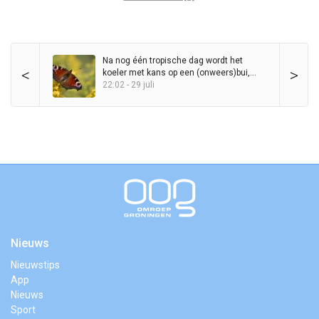
Na nog één tropische dag wordt het
<
>
koeler met kans op een (onweers)bui,
maar zomer blijft in het zadel
22:02 - 29 juli
Nieuws
Nieuwstips
App
Nieuws
Sport