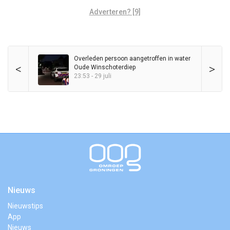
Adverteren? [9]
Overleden persoon aangetroffen in water
<
>
Oude Winschoterdiep
23:53 - 29 juli
Nieuws
Nieuwstips
App
Nieuws