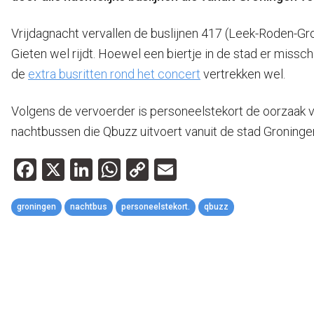
Vrijdagnacht vervallen de buslijnen 417 (Leek-Roden-Gro
Gieten wel rijdt. Hoewel een biertje in de stad er miss
de
extra busritten rond het concert
vertrekken wel.
Volgens de vervoerder is personeelstekort de oorzaak va
nachtbussen die Qbuzz uitvoert vanuit de stad Groninge
Facebook
X
LinkedIn
WhatsApp
Copy
Email
Link
groningen
nachtbus
personeelstekort.
qbuzz