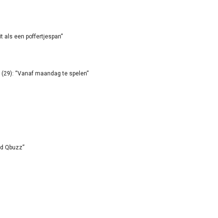
it als een poffertjespan”
(29): “Vanaf maandag te spelen”
id Qbuzz”