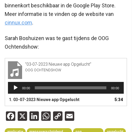
binnenkort beschikbaar in de Google Play Store.
Meer informatie is te vinden op de website van
cinnux.com
.
Sarah Boshuizen was te gast tijdens de OOG
Ochtendshow:
“03-07-2023 Nieuwe app Opgelucht”
OOG OCHTENDSHOW
Audiospeler
00:00
00:00
1. 03-07-2023 Nieuwe app Opgelucht
5:34
Facebook
X
LinkedIn
WhatsApp
Copy
Email
Link
applicatie
grensoverschrijdend
oog
opgelucht