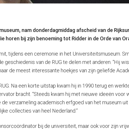
smuseum, nam donderdagmiddag afscheid van de Rijksuniv
die horen bij zijn benoeming tot Ridder in de Orde van O
it, tijdens een ceremonie in het Universiteitsmuseum. Smit
e geschiedenis van de RUG te delen met anderen. “Hij wist 
naar de meest interessante hoekjes van zijn geliefde Aca
G. Na een korte uitstap kwam hij in 1990 terug en werkte hi
rvator bracht. “Steeds kwam hij met nieuwe ideeën voor wi
ide de verzameling academisch erfgoed van het museum uit
ke collecties van heel Nederland.”
coördinator bij de universiteit, maar ook voor zijn vrijwill