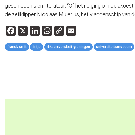
geschiedenis en literatuur: “Of het nu ging om de akoest
de zeilklipper Nicolaas Mulerius, het vlaggenschip van d
Facebook
X
LinkedIn
WhatsApp
Copy
Email
Link
franck smit
lintje
rijksuniversiteit groningen
universiteitsmuseum