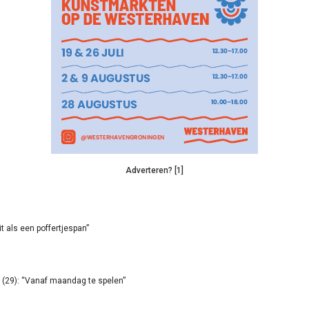
Adverteren? [1]
it als een poffertjespan”
(29): “Vanaf maandag te spelen”