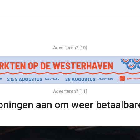
Adverteren? [10]
Adverteren? [11]
oningen aan om weer betaalbare