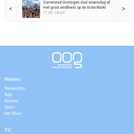
Zomerstad Groningen sluit woensdag af
<
>
met groot eindfeest op de Grote Markt
17:58 - 28 juli
Nieuws
Nieuwstips
App
Nieuws
Sport
Het Weer
TV