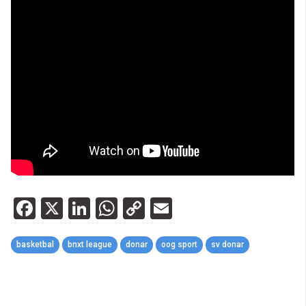
Facebook
X
LinkedIn
WhatsApp
Copy
Email
Link
basketbal
bnxt league
donar
oog sport
sv donar