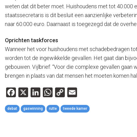
weten dat dit beter moet. Huishoudens met tot 40.000 eu
staatssecretaris is dit besluit een aanzienlijke verbete
naar 60.000 euro. Daarnaast is toegezegd dat de overhei
Oprichten taskforces
Wanneer het voor huishoudens met schadebedragen tot 60
worden tot de ingewikkelde gevallen. Het gaat dan bij
gebouwen. Vijlbrief: “Voor die complexe gevallen gaan w
brengen in plaats van dat mensen het moeten komen hal
Facebook
X
LinkedIn
WhatsApp
Copy
Email
Link
debat
gaswinning
rutte
tweede kamer