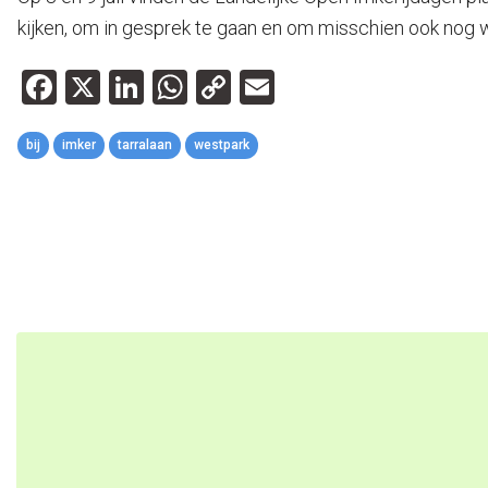
kijken, om in gesprek te gaan en om misschien ook nog w
Facebook
X
LinkedIn
WhatsApp
Copy
Email
Link
bij
imker
tarralaan
westpark