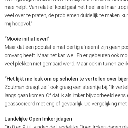
mee helpt. Van relatief koud gaat het heel snel naar tr
veel over te praten, de problemen duidelijk te maken, ku
mij hoopvol.”
“Mooie initiatieven”
Maar dat een populatie met dertig afneemt zijn geen posit
omvang heeft. Maar het kan wel. En er gebeuren ook mooi
veel plekken niet gemaaid werd. Maar ook in tuinen zie
“Het lijkt me leuk om op scholen te vertellen over bije
Zoutman draagt zelf ook graag een steentje bij: “Ik verte
langs gaan komen. Of dat ik als imker bijvoorbeeld eens 
geassocieerd met eng of gevaarlijk. De vergelijking met 
Landelijke Open Imkerijdagen
Op 8 en 9 juli vinden de Landelijke Open Imkerijdagen p