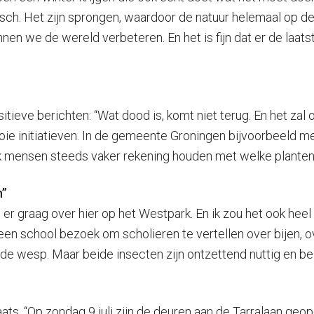
opisch. Het zijn sprongen, waardoor de natuur helemaal op 
nnen we de wereld verbeteren. En het is fijn dat er de laa
ieve berichten: “Wat dood is, komt niet terug. En het zal o
e initiatieven. In de gemeente Groningen bijvoorbeeld met
 ik mensen steeds vaker rekening houden met welke planten
n”
l er graag over hier op het Westpark. En ik zou het ook hee
een school bezoek om scholieren te vertellen over bijen, o
de wesp. Maar beide insecten zijn ontzettend nuttig en bela
laats. “Op zondag 9 juli zijn de deuren aan de Tarralaan 