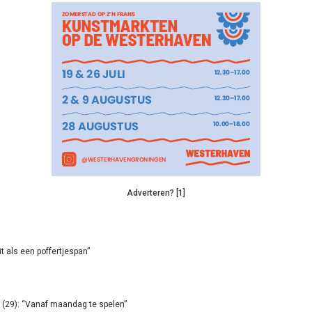
Adverteren? [1]
it als een poffertjespan”
(29): “Vanaf maandag te spelen”