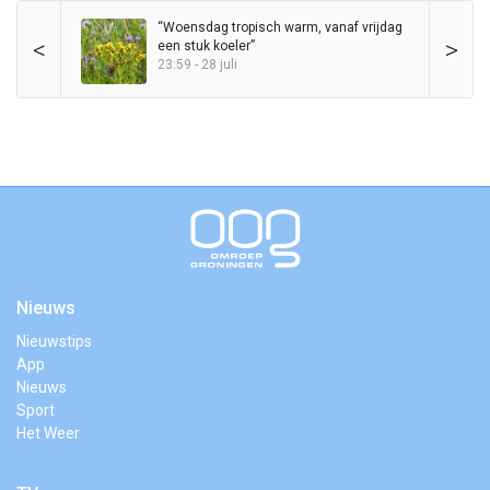
“Woensdag tropisch warm, vanaf vrijdag
<
>
een stuk koeler”
23:59 - 28 juli
Nieuws
Nieuwstips
App
Nieuws
Sport
Het Weer