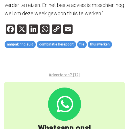
verder te reizen. En het beste advies is misschien nog
wel om deze week gewoon thuis te werken.”
Facebook
X
LinkedIn
WhatsApp
Copy
Email
Link
aanpak ring zuid
combinatie herepoort
file
thuiswerken
Adverteren? [12]
Whatsapp ons!