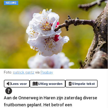
NIEUWS
Foto:
patrick gantz
via
Pixabay
Lees voor
Uitleg woorden
Simpele tekst
Aan de Onnerweg in Haren zijn zaterdag diverse
fruitbomen geplant. Het betrof een