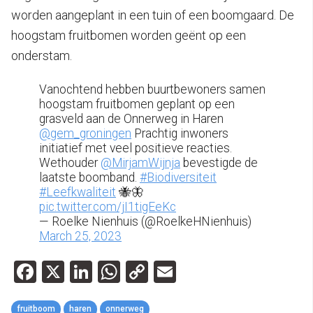
worden aangeplant in een tuin of een boomgaard. De
hoogstam fruitbomen worden geënt op een
onderstam.
Vanochtend hebben buurtbewoners samen
hoogstam fruitbomen geplant op een
grasveld aan de Onnerweg in Haren
@gem_groningen
Prachtig inwoners
initiatief met veel positieve reacties.
Wethouder
@MirjamWijnja
bevestigde de
laatste boomband.
#Biodiversiteit
#Leefkwaliteit
🐝🦋
pic.twitter.com/jI1tigEeKc
— Roelke Nienhuis (@RoelkeHNienhuis)
March 25, 2023
Facebook
X
LinkedIn
WhatsApp
Copy
Email
Link
fruitboom
haren
onnerweg