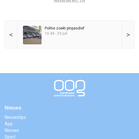
Adverteren? [9]
Politie zoekt pinpasdief
<
>
10:49 - 29 juli
Nieuws
Nieuwstips
App
Nieuws
Sport