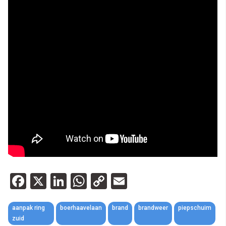
Facebook
X
LinkedIn
WhatsApp
Copy
Email
Link
aanpak ring
boerhaavelaan
brand
brandweer
piepschuim
zuid