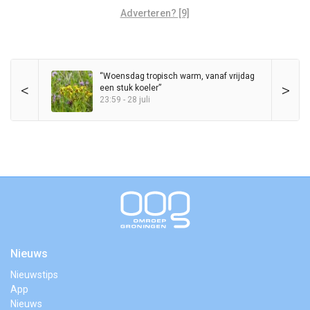
Adverteren? [9]
“Woensdag tropisch warm, vanaf vrijdag
<
>
een stuk koeler”
23:59 - 28 juli
Nieuws
Nieuwstips
App
Nieuws