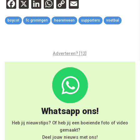
Facebook
X
LinkedIn
WhatsApp
Copy
Email
Link
boycot
fc groningen
heerenveen
supporters
voetbal
Adverteren? [12]
Whatsapp ons!
Heb jij nieuwstips? Of heb jij een boeiende foto of video
gemaakt?
Deel jouw nieuws met ons!