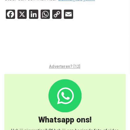
Facebook
X
LinkedIn
WhatsApp
Copy
Email
Link
column
de
gemeente
geoorde
lelylijn
natuur en
suikerzijde
fuut
milieufederati
Adverteren? [12]
Whatsapp ons!