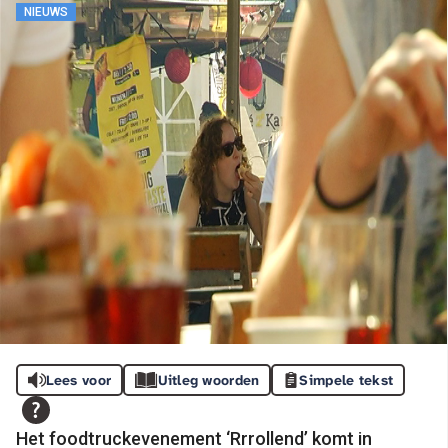
NIEUWS
Lees voor
Uitleg woorden
Simpele tekst
Het foodtruckevenement ‘Rrrollend’ komt in