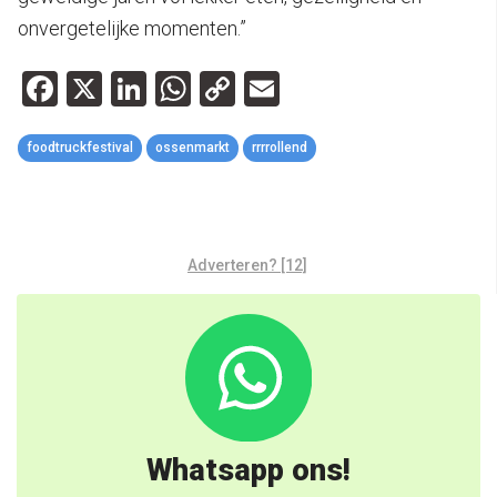
onvergetelijke momenten.”
Facebook
X
LinkedIn
WhatsApp
Copy
Email
Link
foodtruckfestival
ossenmarkt
rrrrollend
Adverteren? [12]
Whatsapp ons!