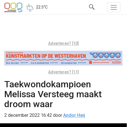
22.5°C
Adverteren? [10]
Adverteren? [11]
Taekwondokampioen
Melissa Versteeg maakt
droom waar
2 december 2022 16:42
door
Andor Heij