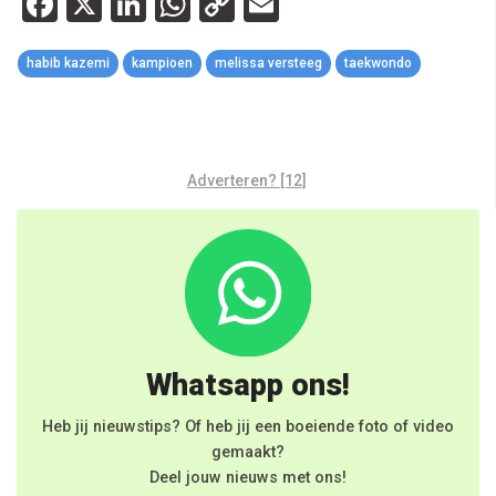
Facebook
X
LinkedIn
WhatsApp
Copy
Email
Link
habib kazemi
kampioen
melissa versteeg
taekwondo
Adverteren? [12]
Whatsapp ons!
Heb jij nieuwstips? Of heb jij een boeiende foto of video
gemaakt?
Deel jouw nieuws met ons!