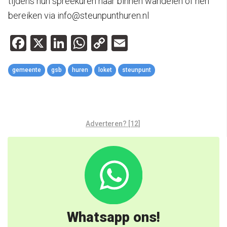
tijdens hun spreekuren naar binnen wandelen of hen
bereiken via info@steunpunthuren.nl
Facebook
X
LinkedIn
WhatsApp
Copy
Email
Link
gemeente
gsb
huren
loket
steunpunt
Adverteren? [12]
Whatsapp ons!