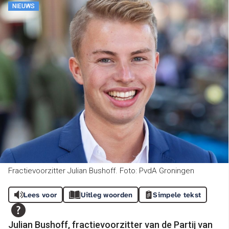
NIEUWS
Fractievoorzitter Julian Bushoff. Foto: PvdA Groningen
Lees voor
Uitleg woorden
Simpele tekst
Julian Bushoff, fractievoorzitter van de Partij van