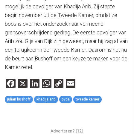
mogelijk de opvolger van Khadija Arib. Zij stapte
begin november uit de Tweede Kamer, omdat ze
boos is over het onderzoek naar vermeend
grensoverschrijdend gedrag. De eerste opvolger van
Arib zou Gijs van Dijk zijn geweest, maar hij zag af van
een terugkeer in de Tweede Kamer. Daarom is het nu
de beurt aan Bushoff om een keuze te maken voor de
Kamerzetel.
Facebook
X
LinkedIn
WhatsApp
Copy
Email
Link
julian bushoff
khadija arib
pvda
tweede kamer
Adverteren? [12]