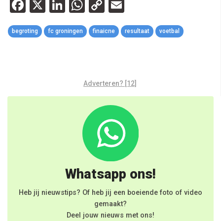
Facebook
X
LinkedIn
WhatsApp
Copy
Email
Link
begroting
fc groningen
finaicne
resultaat
voetbal
Adverteren? [12]
Whatsapp ons!
Heb jij nieuwstips? Of heb jij een boeiende foto of video
gemaakt?
Deel jouw nieuws met ons!