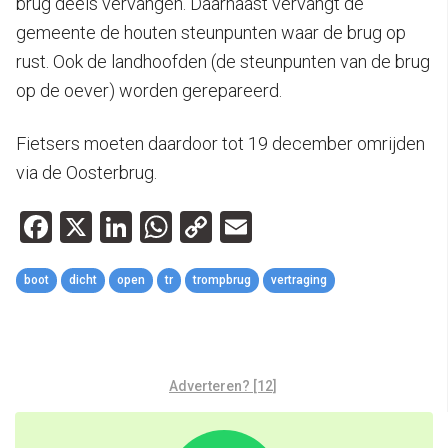
brug deels vervangen. Daarnaast vervangt de
gemeente de houten steunpunten waar de brug op
rust. Ook de landhoofden (de steunpunten van de brug
op de oever) worden gerepareerd.
Fietsers moeten daardoor tot 19 december omrijden
via de Oosterbrug.
Facebook
X
LinkedIn
WhatsApp
Copy
Email
Link
boot
dicht
open
tr
trompbrug
vertraging
Adverteren? [12]