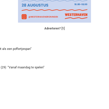
Adverteren? [1]
it als een poffertjespan”
(29): “Vanaf maandag te spelen”