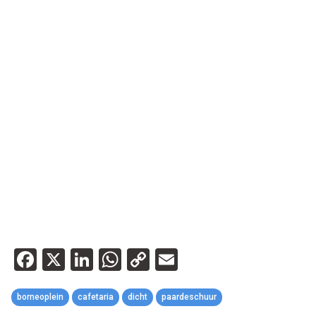
Facebook
X
LinkedIn
WhatsApp
Copy
Email
Link
borneoplein
cafetaria
dicht
paardeschuur