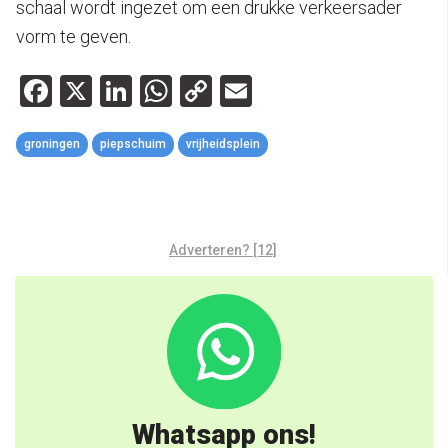
schaal wordt ingezet om een drukke verkeersader
vorm te geven.
Facebook
X
LinkedIn
WhatsApp
Copy
Email
Link
groningen
piepschuim
vrijheidsplein
Adverteren? [12]
Whatsapp ons!