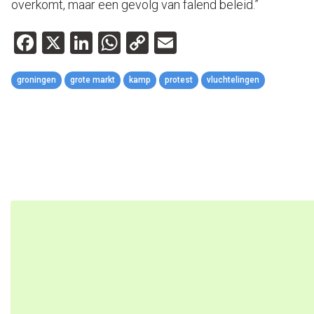
overkomt, maar een gevolg van falend beleid.”
Facebook
X
LinkedIn
WhatsApp
Copy
Email
Link
groningen
grote markt
kamp
protest
vluchtelingen