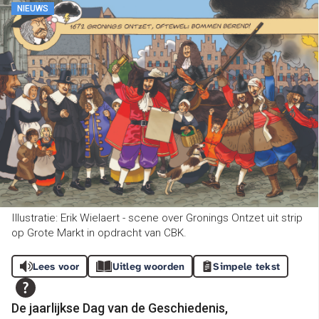
NIEUWS
Illustratie: Erik Wielaert - scene over Gronings Ontzet uit strip
op Grote Markt in opdracht van CBK.
Lees voor
Uitleg woorden
Simpele tekst
De jaarlijkse Dag van de Geschiedenis,